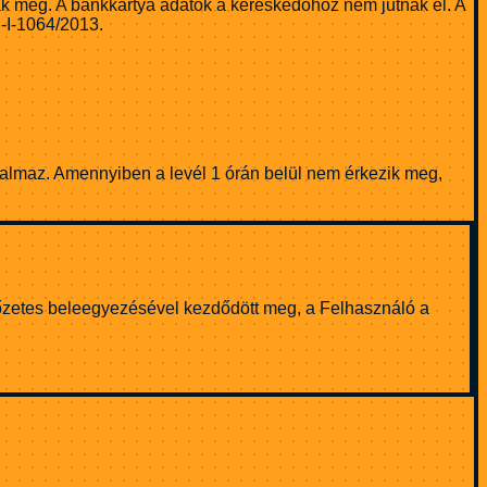
k meg. A bankkártya adatok a kereskedőhöz nem jutnak el. A
N-I-1064/2013.
tartalmaz. Amennyiben a levél 1 órán belül nem érkezik meg,
t, előzetes beleegyezésével kezdődött meg, a Felhasználó a