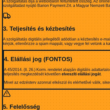
A szolgáltatás díja a weboldalon feltüntetett összeg. Az onlin
szolgáltatást nyújtó Barion Payment Zrt. a Magyar Nemzeti B
3. Teljesítés és kézbesítés
A szolgáltatás digitális jellegéből adódóan a kézbesítés e-mai
kérjük, ellenőrizze a spam mappát, vagy vegye fel velünk a k
4. Elállási jog (FONTOS)
A 45/2014. (II. 26.) Korm. rendelet alapján digitális adattart
teljesítés megkezdését követően
elveszíti elállási jogát
.
Mivel az edzésterv azonnal elkészül és elérhetővé válik, siker
5. Felelősség