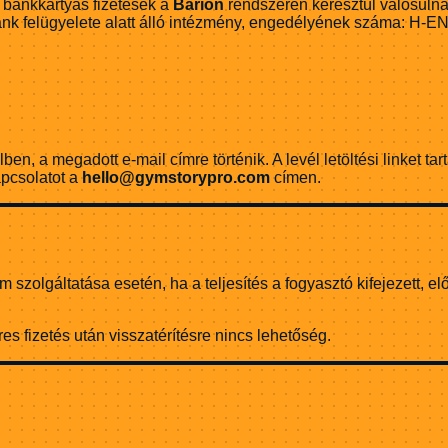
e bankkártyás fizetések a
Barion
rendszerén keresztül valósulna
ank felügyelete alatt álló intézmény, engedélyének száma: H-E
lben, a megadott e-mail címre történik. A levél letöltési linket 
apcsolatot a
hello@gymstorypro.com
címen.
alom szolgáltatása esetén, ha a teljesítés a fogyasztó kifejezet
es fizetés után visszatérítésre nincs lehetőség.